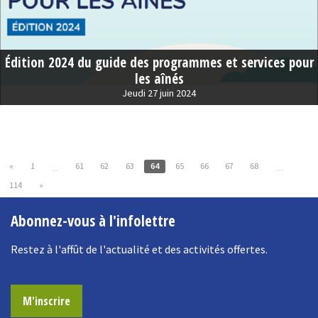
Édition 2024 du guide des programmes et services pour
les aînés
Jeudi 27 juin 2024
«
1
61
62
63
64
65
66
67
68
...
...
114
»
Abonnez-vous à l'infolettre
Restez à l'affût de l'actualité et des activités offertes.
M'inscrire