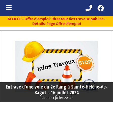
ALERTE - Offre d'emploi: Directeur des travaux publics -
ubmenu (Découvrir )
Détails: Page Offre d'emploi
ubmenu (Administration municipale )
bmenu (Services aux citoyens )
ubmenu (Partenaires )
ubmenu (Loisirs et vie communautaire )
ubmenu (Environnement )
Entrave d'une voie du 2e Rang à Sainte-Hélène-de-
Bagot - 16 juillet 2024
Jeudi 11 juillet 2024