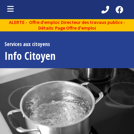
ALERTE - Offre d'emploi: Directeur des travaux publics -
ubmenu (Découvrir )
Détails: Page Offre d'emploi
ubmenu (Administration municipale )
Services aux citoyens
bmenu (Services aux citoyens )
Info Citoyen
ubmenu (Partenaires )
ubmenu (Loisirs et vie communautaire )
ubmenu (Environnement )