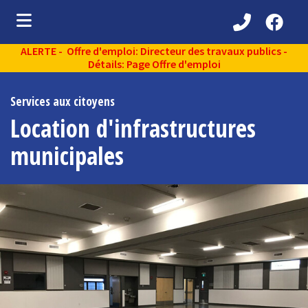
ALERTE - Offre d'emploi: Directeur des travaux publics -
ubmenu (Découvrir )
Détails: Page Offre d'emploi
ubmenu (Administration municipale )
Services aux citoyens
bmenu (Services aux citoyens )
Location d'infrastructures
ubmenu (Partenaires )
municipales
ubmenu (Loisirs et vie communautaire )
ubmenu (Environnement )