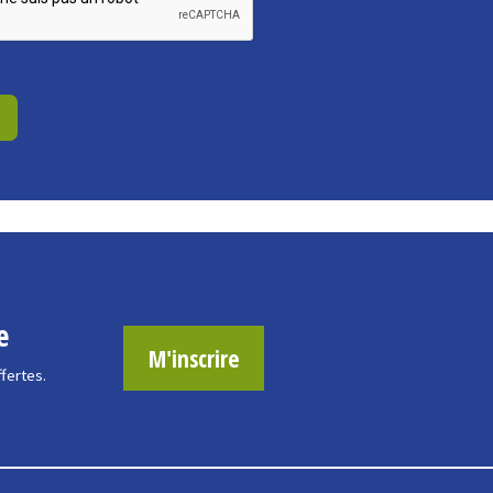
e
M'inscrire
ffertes.