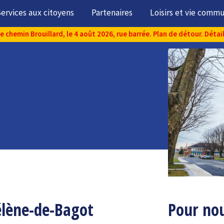
ervices aux citoyens
Partenaires
Loisirs et vie comm
chemin Brouillard, le 4 août 2026, rue barrée. Plan de détour. Détai
élène-de-Bagot
Pour nou