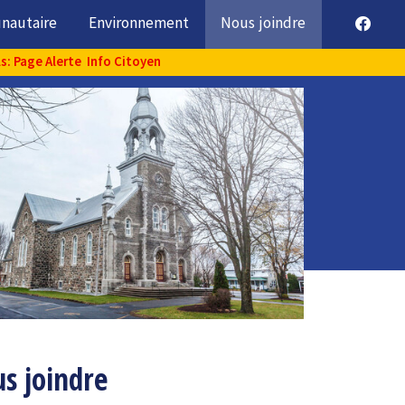
unautaire
Environnement
Nous joindre
ls: Page Alerte Info Citoyen
s joindre