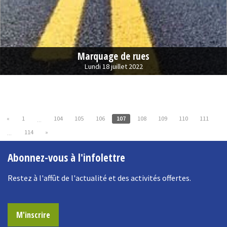
Marquage de rues
Lundi 18 juillet 2022
«
1
104
105
106
107
108
109
110
111
...
114
»
...
Abonnez-vous à l'infolettre
Restez à l'affût de l'actualité et des activités offertes.
M'inscrire