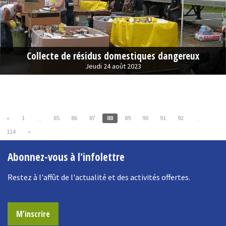
Collecte de résidus domestiques dangereux
Jeudi 24 août 2023
«
1
85
86
87
88
89
90
91
92
...
...
114
»
Abonnez-vous à l'infolettre
Restez à l'affût de l'actualité et des activités offertes.
M'inscrire