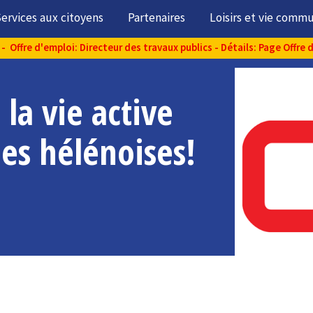
ervices aux citoyens
Partenaires
Loisirs et vie comm
- Offre d'emploi: Directeur des travaux publics - Détails: Page Offre 
 la vie active
des hélénoises!