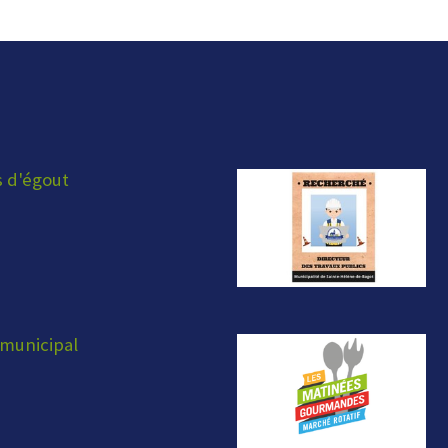
s d'égout
municipal