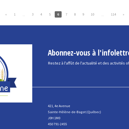
«
1
3
4
5
6
7
8
9
10
114
»
...
...
Abonnez-vous à l'infolettr
Restez à l'affût de l'actualité et des activités o
421, 4e Avenue
Sainte-Hélène-de-Bagot (Québec)
J0H 1M0
450 791-2455