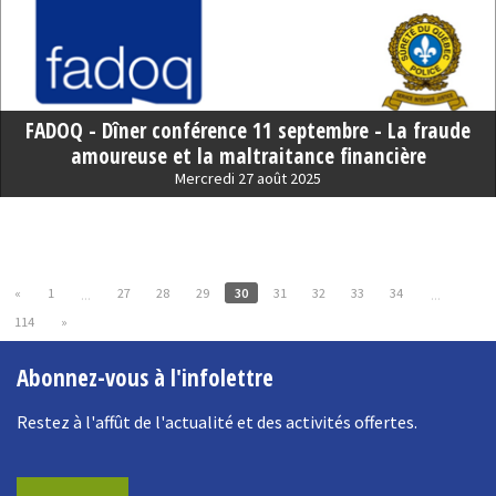
FADOQ - Dîner conférence 11 septembre - La fraude
amoureuse et la maltraitance financière
Mercredi 27 août 2025
«
1
27
28
29
30
31
32
33
34
...
...
114
»
Abonnez-vous à l'infolettre
Restez à l'affût de l'actualité et des activités offertes.