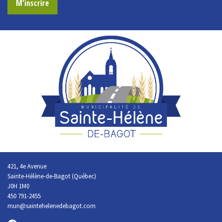
M'inscrire
421, 4e Avenue
Sainte-Hélène-de-Bagot (Québec)
J0H 1M0
450 791-2455
mun@saintehelenedebagot.com