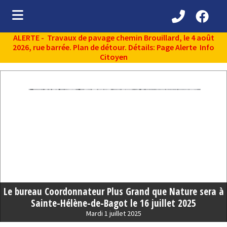
ALERTE - Travaux de pavage chemin Brouillard, le 4 août
ubmenu (Découvrir )
2026, rue barrée. Plan de détour. Détails: Page Alerte Info
Citoyen
ubmenu (Administration municipale )
bmenu (Services aux citoyens )
ubmenu (Partenaires )
ubmenu (Loisirs et vie communautaire )
ubmenu (Environnement )
Le bureau Coordonnateur Plus Grand que Nature sera à
Sainte-Hélène-de-Bagot le 16 juillet 2025
Mardi 1 juillet 2025