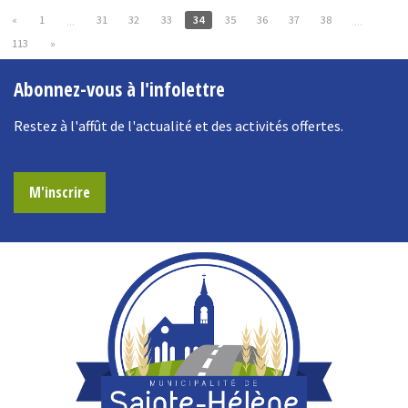
«
1
31
32
33
34
35
36
37
38
...
...
113
»
Abonnez-vous à l'infolettre
Restez à l'affût de l'actualité et des activités offertes.
M'inscrire