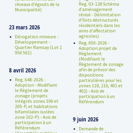
Reg. 03-128 Schéma
réseaux d'égouts de la
d'aménagement
Municipalité)
révisé - Délimitation
d'îlots déstructurés
résidentiels dans les
23 mars 2026
aires d'affectation
agricoles)
Dérogation mineure -
Développement -
Reg. 650-2026 -
Quartier Ramsay (Lot 1
Adoption projet de
956 561)
Règlement
(Modifiant le
Règlement de zonage
8 avril 2026
afin de prévoir des
dispositions
Reg. 648-2026 -
particulières pour les
Adoption - Modifiant
zones 118, 210, 401 et
le Règlement de
402) - Avis de
zonage (projets
participation à un
intégrés zones 106 et
Référendum
205-P, et habitations
bifamiliales isolées
zone 102-P) - Avis de
9 juin 2026
participation à un
Référendum
Demande de
(Assemblée publique