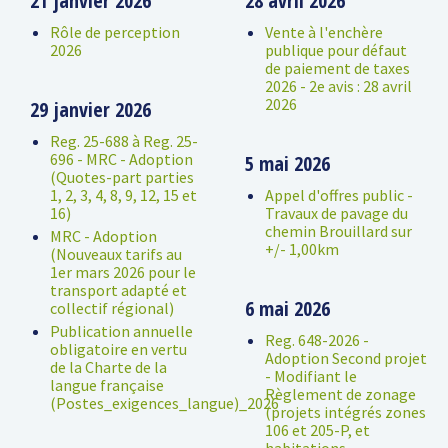
21 janvier 2026
28 avril 2026
Rôle de perception
Vente à l'enchère
2026
publique pour défaut
de paiement de taxes
2026 - 2e avis : 28 avril
2026
29 janvier 2026
Reg. 25-688 à Reg. 25-
696 - MRC - Adoption
5 mai 2026
(Quotes-part parties
1, 2, 3, 4, 8, 9, 12, 15 et
Appel d'offres public -
16)
Travaux de pavage du
chemin Brouillard sur
MRC - Adoption
+/- 1,00km
(Nouveaux tarifs au
1er mars 2026 pour le
transport adapté et
6 mai 2026
collectif régional)
Publication annuelle
Reg. 648-2026 -
obligatoire en vertu
Adoption Second projet
de la Charte de la
- Modifiant le
langue française
Règlement de zonage
(Postes_exigences_langue)_2026
(projets intégrés zones
106 et 205-P, et
habitations