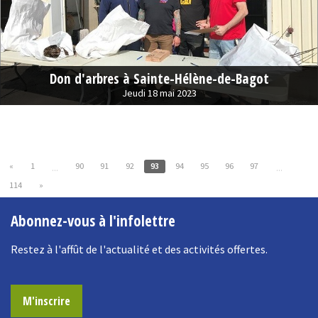
Don d'arbres à Sainte-Hélène-de-Bagot
Jeudi 18 mai 2023
«
1
90
91
92
93
94
95
96
97
...
...
114
»
Abonnez-vous à l'infolettre
Restez à l'affût de l'actualité et des activités offertes.
M'inscrire