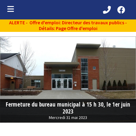
ALERTE - Offre d'emploi: Directeur des travaux publics -
ubmenu (Découvrir )
Détails: Page Offre d'emploi
ubmenu (Administration municipale )
bmenu (Services aux citoyens )
ubmenu (Partenaires )
ubmenu (Loisirs et vie communautaire )
ubmenu (Environnement )
Fermeture du bureau municipal à 15 h 30, le 1er juin
2023
Mercredi 31 mai 2023