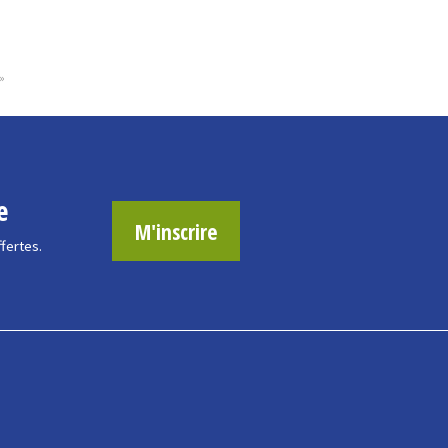
»
e
M'inscrire
ffertes.