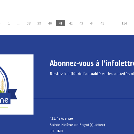
«
1
38
39
40
41
42
43
44
45
114
...
...
Abonnez-vous à l'infolettr
Restez à l'affût de l'actualité et des activités o
421, 4e Avenue
Sainte-Hélène-de-Bagot (Québec)
J0H 1M0