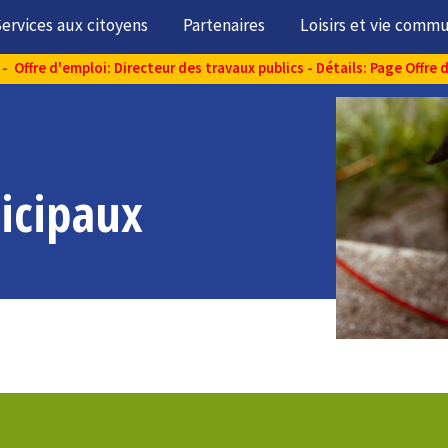
ervices aux citoyens
Partenaires
Loisirs et vie comm
- Offre d'emploi: Directeur des travaux publics - Détails: Page Offre 
icipaux