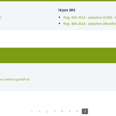
14 juin 2012
)
Reg. 439-2012 - adoption (G200 - Fe
Reg. 464-2014 - adoption (Modifie
n centre sportif et
«
1
2
3
4
5
6
7