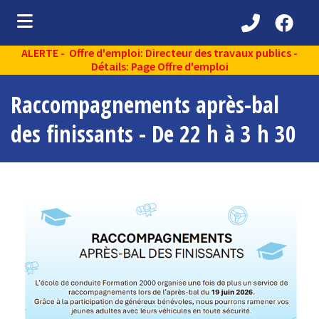
ALERTE - Offre d'emploi: Directeur des travaux publics -
ubmenu (Découvrir )
Détails: Page Offre d'emploi
ubmenu (Administration municipale )
Raccompagnements après-bal
bmenu (Services aux citoyens )
des finissants - De 22 h à 3 h 30
ubmenu (Partenaires )
ubmenu (Loisirs et vie communautaire )
ubmenu (Environnement )