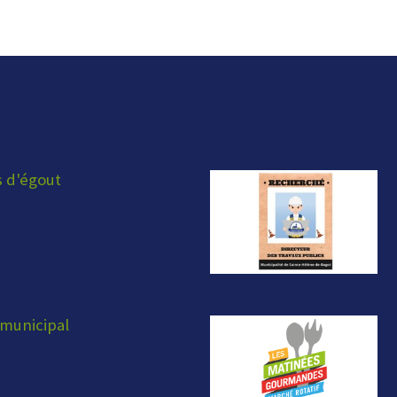
s d'égout
municipal