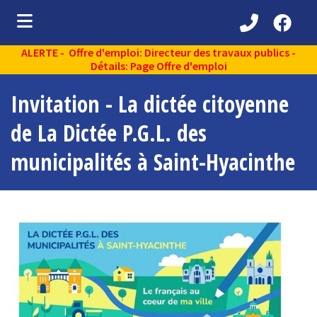
ALERTE - Offre d'emploi: Directeur des travaux publics -
ubmenu (Découvrir )
Détails: Page Offre d'emploi
ubmenu (Administration municipale )
Invitation - La dictée citoyenne
bmenu (Services aux citoyens )
de La Dictée P.G.L. des
ubmenu (Partenaires )
municipalités à Saint-Hyacinthe
ubmenu (Loisirs et vie communautaire )
ubmenu (Environnement )