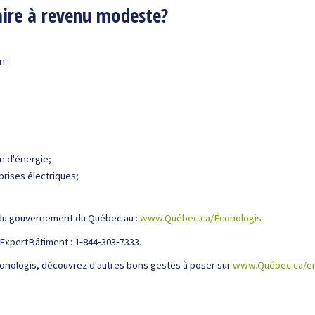
aire à revenu modeste?
 :
n d'énergie;
prises électriques;
te du gouvernement du Québec au :
www.Québec.ca/Éconologis
ExpertBâtiment : 1‑844‑303‑7333.
conologis, découvrez d'autres bons gestes à poser sur
www.Québec.ca/em