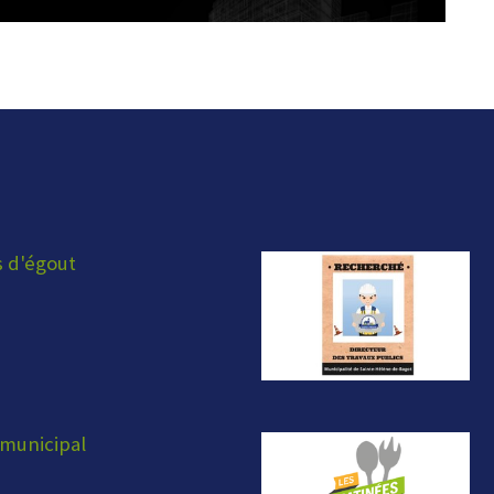
s d'égout
municipal