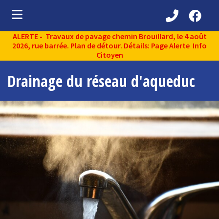
ALERTE - Travaux de pavage chemin Brouillard, le 4 août
ubmenu (Découvrir )
2026, rue barrée. Plan de détour. Détails: Page Alerte Info
Citoyen
ubmenu (Administration municipale )
Drainage du réseau d'aqueduc
bmenu (Services aux citoyens )
ubmenu (Partenaires )
ubmenu (Loisirs et vie communautaire )
ubmenu (Environnement )