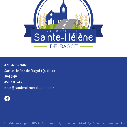
421, 4e Avenue
Sainte-Hélène-de-Bagot (Québec)
J0H 1M0
450 791-2455
mun@saintehelenedebagot.com
Numérique.ca
:
agence SEO
,
intégration de l'IA
,
site pour municipalité
,
création de site web pas cher
,