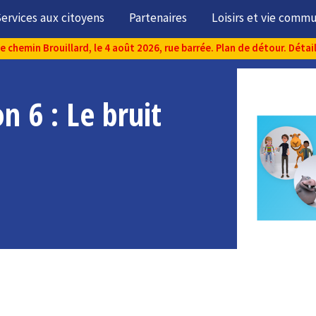
ervices aux citoyens
Partenaires
Loisirs et vie comm
chemin Brouillard, le 4 août 2026, rue barrée. Plan de détour. Détai
n 6 : Le bruit