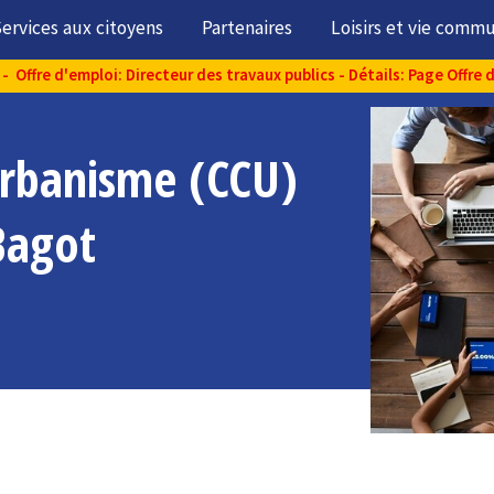
ervices aux citoyens
Partenaires
Loisirs et vie comm
- Offre d'emploi: Directeur des travaux publics - Détails: Page Offre 
urbanisme (CCU)
Bagot