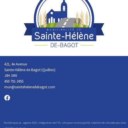
421, 4e Avenue
Sainte-Hélène-de-Bagot (Québec)
J0H 1M0
450 791-2455
mun@saintehelenedebagot.com
Numérique.ca
:
agence SEO
,
intégration de l'IA
,
site pour municipalité
,
création de site web pas cher
,