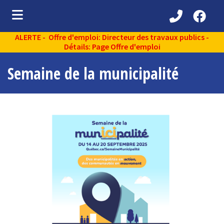
ALERTE - Offre d'emploi: Directeur des travaux publics -
ubmenu (Découvrir )
Détails: Page Offre d'emploi
ubmenu (Administration municipale )
Semaine de la municipalité
bmenu (Services aux citoyens )
ubmenu (Partenaires )
ubmenu (Loisirs et vie communautaire )
ubmenu (Environnement )