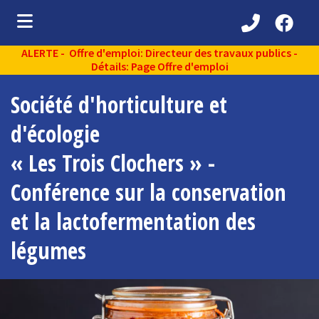
ALERTE - Offre d'emploi: Directeur des travaux publics -
ubmenu (Découvrir )
Détails: Page Offre d'emploi
ubmenu (Administration municipale )
Société d'horticulture et
bmenu (Services aux citoyens )
d'écologie
ubmenu (Partenaires )
« Les Trois Clochers » -
ubmenu (Loisirs et vie communautaire )
Conférence sur la conservation
ubmenu (Environnement )
et la lactofermentation des
légumes