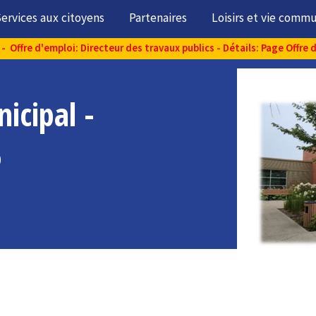
ervices aux citoyens
Partenaires
Loisirs et vie comm
- Offre d'emploi: Directeur des travaux publics - Détails: Page Offre 
icipal -
5