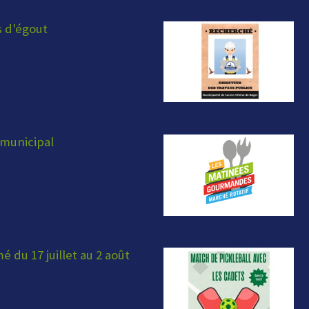
s d'égout
municipal
 du 17 juillet au 2 août