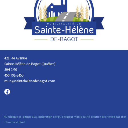
421, 4e Avenue
Sainte-Hélène-de-Bagot (Québec)
J0H 1M0
450 791-2455
mun@saintehelenedebagot.com
Numérique.ca
:
agence SEO
,
intégration de l'IA
,
site pour municipalité
,
création de site web pas cher
,
infolettre
et plus!