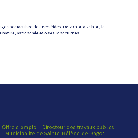
sage spectaculaire des Perséides. De 20 h 30 à 23 h 30, le
e nature, astronomie et oiseaux nocturnes.
Offre d'emploi - Directeur des travaux publics
- Municipalité de Sainte-Hélène-de-Bagot