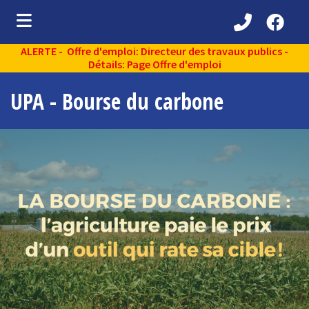
ALERTE - Offre d'emploi: Directeur des travaux publics -
ubmenu (Découvrir )
Détails: Page Offre d'emploi
ubmenu (Administration municipale )
UPA - Bourse du carbone
bmenu (Services aux citoyens )
ubmenu (Partenaires )
ubmenu (Loisirs et vie communautaire )
ubmenu (Environnement )