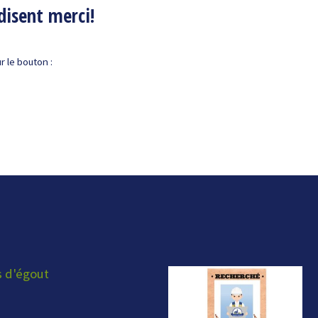
disent merci!
 le bouton :
s d'égout