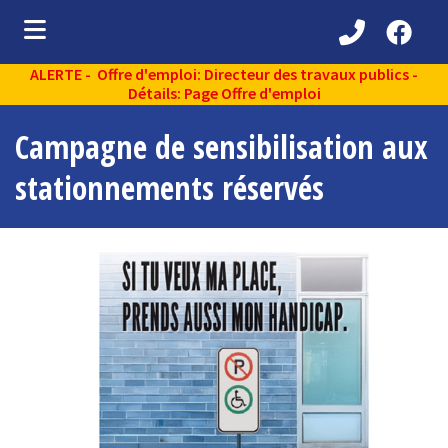
ALERTE - Offre d'emploi: Directeur des travaux publics -
ubmenu (Découvrir )
Détails: Page Offre d'emploi
ubmenu (Administration municipale )
Campagne de sensibilisation aux
bmenu (Services aux citoyens )
stationnements réservés
ubmenu (Partenaires )
ubmenu (Loisirs et vie communautaire )
ubmenu (Environnement )