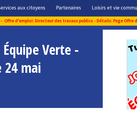
ervices aux citoyens
Partenaires
Loisirs et vie comm
- Offre d'emploi: Directeur des travaux publics - Détails: Page Offre 
 Équipe Verte -
e 24 mai