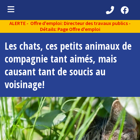
ALERTE - Offre d'emploi: Directeur des travaux publics -
ubmenu (Découvrir )
Détails: Page Offre d'emploi
ubmenu (Administration municipale )
Les chats, ces petits animaux de
bmenu (Services aux citoyens )
compagnie tant aimés, mais
ubmenu (Partenaires )
causant tant de soucis au
ubmenu (Loisirs et vie communautaire )
voisinage!
ubmenu (Environnement )