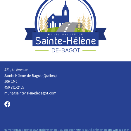
421, 4e Avenue
Sainte-Hélène-de-Bagot (Québec)
J0H 1M0
450 791-2455
mun@saintehelenedebagot.com
Numérique.ca
:
agence SEO
,
intégration de l'IA
,
site pour municipalité
,
création de site web pas cher
,