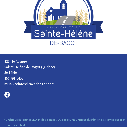
421, 4e Avenue
Sainte-Hélène-de-Bagot (Québec)
J0H 1M0
450 791-2455
mun@saintehelenedebagot.com
Numérique.ca
:
agence SEO
,
intégration de l'IA
,
site pour municipalité
,
création de site web pas cher
,
infolettre
et plus!