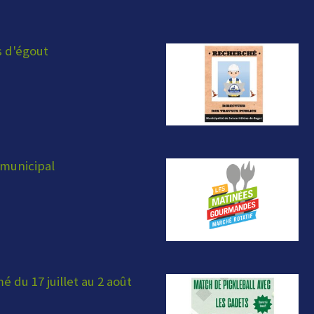
s d'égout
municipal
 du 17 juillet au 2 août