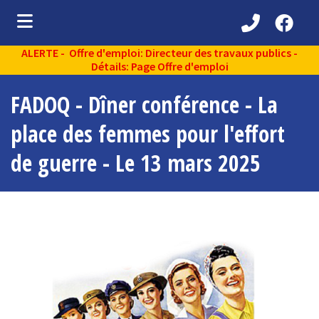
ALERTE - Offre d'emploi: Directeur des travaux publics -
ubmenu (Découvrir )
Détails: Page Offre d'emploi
ubmenu (Administration municipale )
FADOQ - Dîner conférence - La
bmenu (Services aux citoyens )
place des femmes pour l'effort
ubmenu (Partenaires )
de guerre - Le 13 mars 2025
ubmenu (Loisirs et vie communautaire )
ubmenu (Environnement )