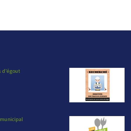
s d'égout
municipal