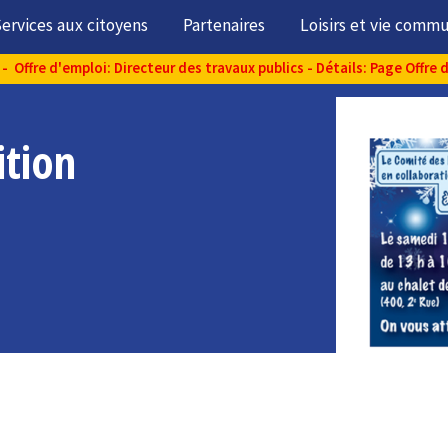
ervices aux citoyens
Partenaires
Loisirs et vie comm
- Offre d'emploi: Directeur des travaux publics - Détails: Page Offre 
tion