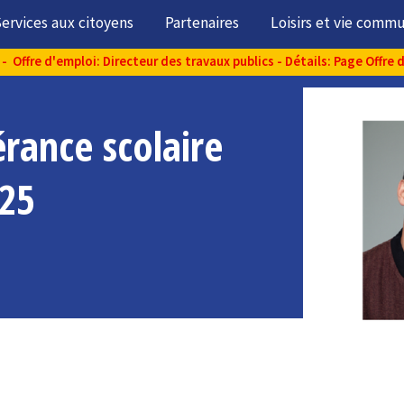
ervices aux citoyens
Partenaires
Loisirs et vie comm
- Offre d'emploi: Directeur des travaux publics - Détails: Page Offre 
érance scolaire
025