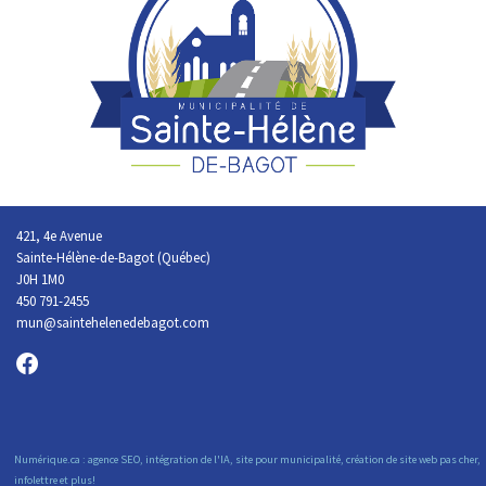
421, 4e Avenue
Sainte-Hélène-de-Bagot (Québec)
J0H 1M0
450 791-2455
mun@saintehelenedebagot.com
Numérique.ca
:
agence SEO
,
intégration de l'IA
,
site pour municipalité
,
création de site web pas cher
,
infolettre
et plus!