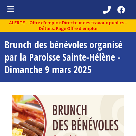
ALERTE - Offre d'emploi: Directeur des travaux publics -
ubmenu (Découvrir )
Détails: Page Offre d'emploi
ubmenu (Administration municipale )
Brunch des bénévoles organisé
bmenu (Services aux citoyens )
par la Paroisse Sainte-Hélène -
ubmenu (Partenaires )
Dimanche 9 mars 2025
ubmenu (Loisirs et vie communautaire )
ubmenu (Environnement )