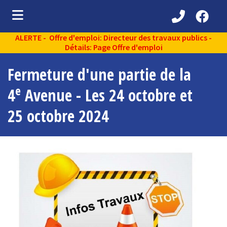
ALERTE - Offre d'emploi: Directeur des travaux publics -
ubmenu (Découvrir )
Détails: Page Offre d'emploi
ubmenu (Administration municipale )
Fermeture d'une partie de la
bmenu (Services aux citoyens )
e
4
Avenue - Les 24 octobre et
ubmenu (Partenaires )
25 octobre 2024
ubmenu (Loisirs et vie communautaire )
ubmenu (Environnement )