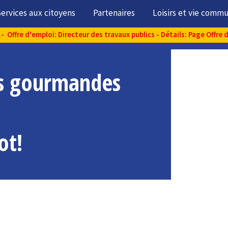
ervices aux citoyens
Partenaires
Loisirs et vie comm
- Offre d'emploi: Directeur des travaux publics - Détails: Page Offre 
es gourmandes
ot!