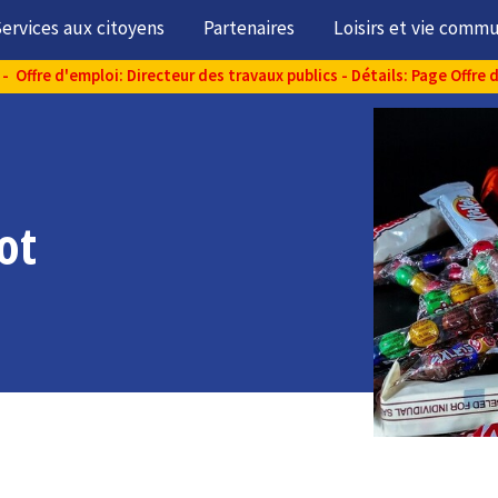
ervices aux citoyens
Partenaires
Loisirs et vie comm
- Offre d'emploi: Directeur des travaux publics - Détails: Page Offre 
ot