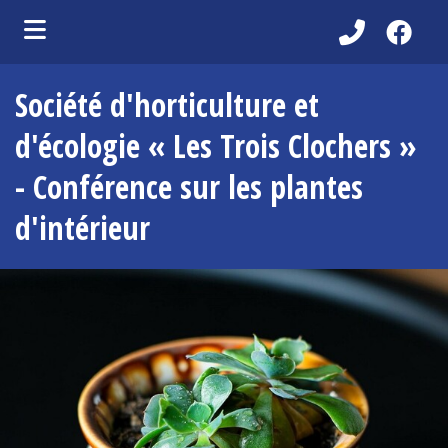
ubmenu (Découvrir )
Société d'horticulture et
ubmenu (Administration municipale )
d'écologie « Les Trois Clochers »
bmenu (Services aux citoyens )
- Conférence sur les plantes
ubmenu (Partenaires )
d'intérieur
ubmenu (Loisirs et vie communautaire )
ubmenu (Environnement )