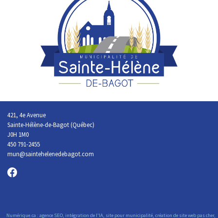
421, 4e Avenue
Sainte-Hélène-de-Bagot (Québec)
J0H 1M0
450 791-2455
mun@saintehelenedebagot.com
Numérique.ca
:
agence SEO
,
intégration de l'IA
,
site pour municipalité
,
création de site web pas cher
,