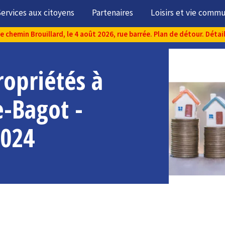
ervices aux citoyens
Partenaires
Loisirs et vie comm
chemin Brouillard, le 4 août 2026, rue barrée. Plan de détour. Détai
ropriétés à
-Bagot -
2024