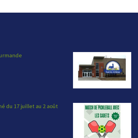
ourmande
 du 17 juillet au 2 août