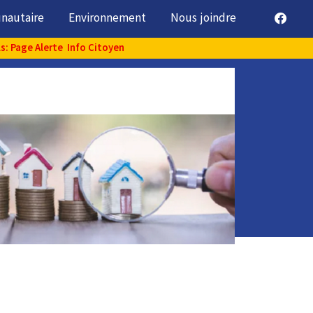
unautaire
Environnement
Nous joindre
ls: Page Alerte Info Citoyen