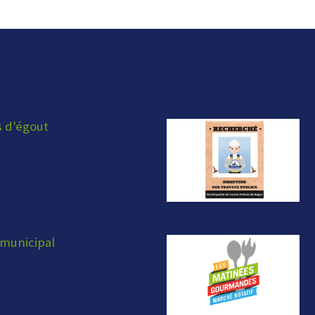
s d'égout
municipal