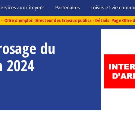
ervices aux citoyens
Partenaires
Loisirs et vie comm
- Offre d'emploi: Directeur des travaux publics - Détails: Page Offre 
rrosage du
n 2024