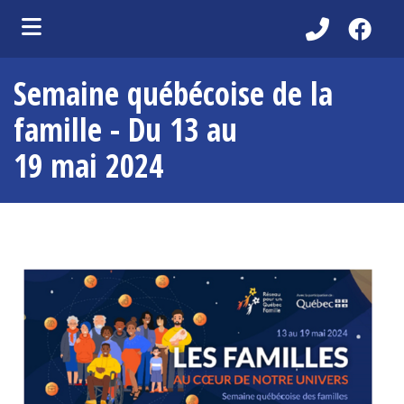
ubmenu (Découvrir )
Semaine québécoise de la
ubmenu (Administration municipale )
famille - Du 13 au
bmenu (Services aux citoyens )
19 mai 2024
ubmenu (Partenaires )
ubmenu (Loisirs et vie communautaire )
ubmenu (Environnement )