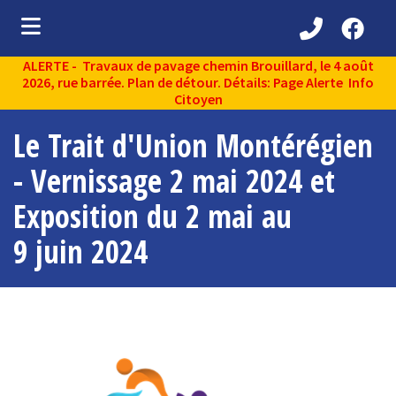
ALERTE - Travaux de pavage chemin Brouillard, le 4 août
ubmenu (Découvrir )
2026, rue barrée. Plan de détour. Détails: Page Alerte Info
Citoyen
ubmenu (Administration municipale )
Le Trait d'Union Montérégien
bmenu (Services aux citoyens )
- Vernissage 2 mai 2024 et
ubmenu (Partenaires )
Exposition du 2 mai au
ubmenu (Loisirs et vie communautaire )
9 juin 2024
ubmenu (Environnement )