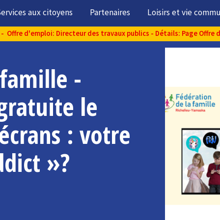
ervices aux citoyens
Partenaires
Loisirs et vie comm
- Offre d'emploi: Directeur des travaux publics - Détails: Page Offre 
famille -
gratuite le
écrans : votre
ddict »?