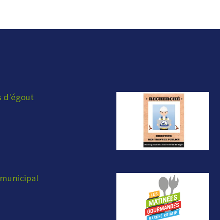
s d'égout
municipal